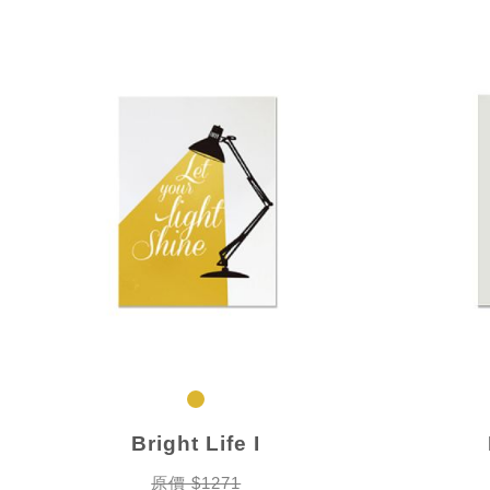
Bright Life I
原價 $1271