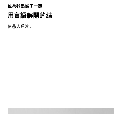
他為我點燃了一盞
用言語解開的結
使愚人通達。