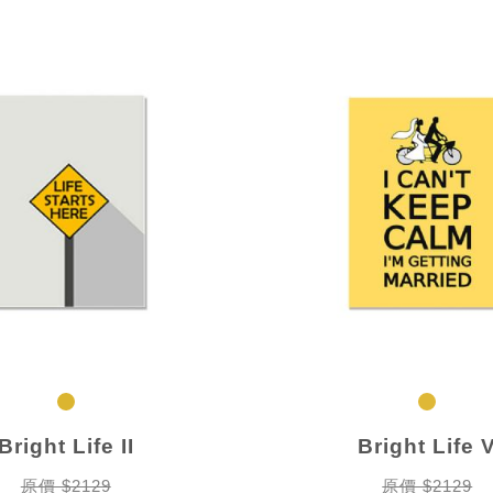
Bright Life II
Bright Life 
原價 $2129
原價 $2129