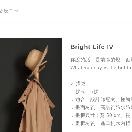
於我們
於我們
Bright Life IV
你說的話，是前腳的燈，點
What you say is the light o
✓ 描述
．款式：6款
．適合：設計師配案、極簡
．畫面材質：高品質防水防
．畫框尺寸 : 寬 50 cm、長 
．畫框材質：進口松木內框