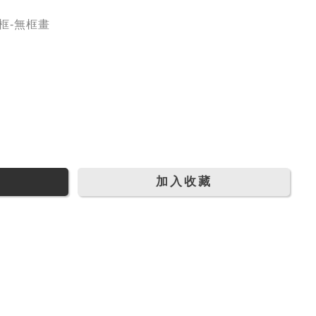
木內框-無框畫
加入收藏