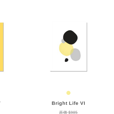
V
Bright Life VI
原價 $985