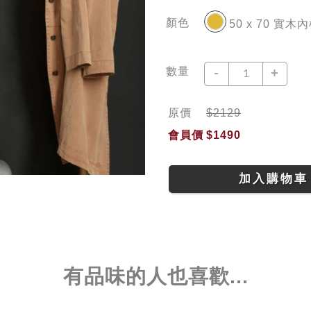
顏色
50 x 70 實
數量
-
+
原價
$2129
會員價
$1490
加入購物車
有品味的人也喜歡...