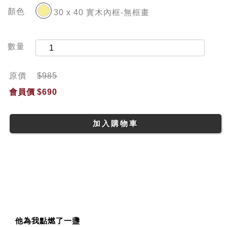
顏色
30 x 40 實木內框-無框畫
數量
原價
$985
會員價
$690
加入購物車
他為我點燃了一盞