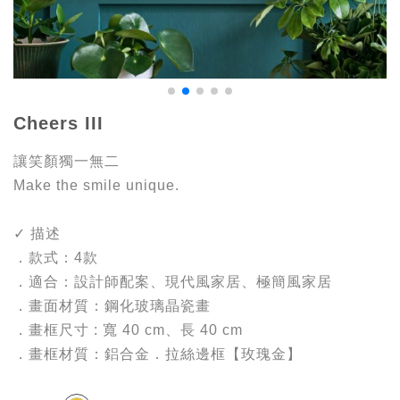
Cheers III
讓笑顏獨一無二
Make the smile unique.
✓ 描述
．款式：4款
．適合：設計師配案、現代風家居、極簡風家居
．畫面材質：鋼化玻璃晶瓷畫
．畫框尺寸 : 寬 40 cm、長 40 cm
．畫框材質：鋁合金．拉絲邊框【玫瑰金】