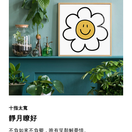
十指太寬
靜月瞭好
不負如來不負卿，唯有笑顏解憂情。