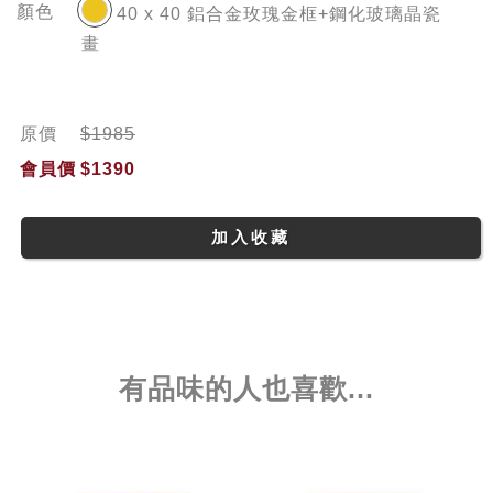
顏色
40 x 40 鋁合金玫瑰金框+鋼化玻璃晶瓷
畫
原價
$1985
會員價
$1390
加入收藏
有品味的人也喜歡...