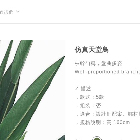
於我們
於我們
仿真天堂鳥
枝幹勻稱，盤曲多姿
Well-proportioned branche
✓ 描述
．款式：5款
．組裝：否
．適合：設計師配案、鄉村
．規格說明：高 160cm