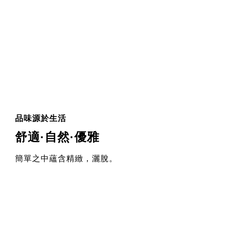
品味源於生活
舒適·自然·優雅
簡單之中蘊含精緻，灑脫。