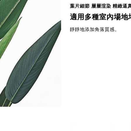
葉片細節 層層渲染 精緻逼
適用多種室內場地
靜靜地添加角落質感。