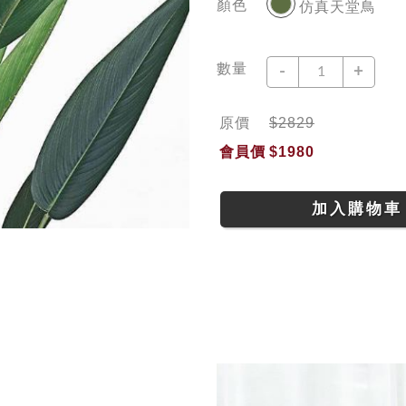
顏色
仿真天堂鳥
數量
-
+
原價
$2829
會員價
$1980
加入購物車