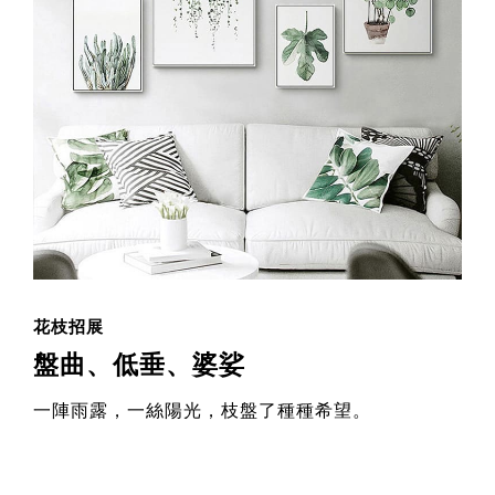
花枝招展
盤曲、低垂、婆娑
一陣雨露，一絲陽光，枝盤了種種希望。