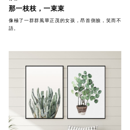
那一枝枝，一束束
像極了一群群風華正茂的女孩，昂首側臉，笑而不
語。