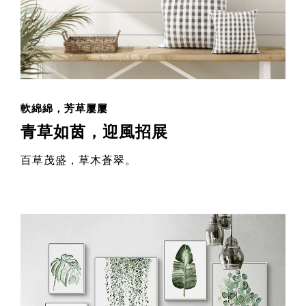
軟綿綿，芳草屢屢
青草如茵，迎風招展
百草茂盛，草木蒼翠。