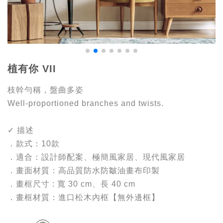
植有你 VII
枝幹勻稱，盤曲多姿
Well-proportioned branches and twists.
✓ 描述
．款式：10款
．適合：設計師配案、極簡風家居、現代風家居
．畫面材質：高品質防水防皺油畫布印製
．畫框尺寸 : 寬 30 cm、長 40 cm
．畫框材質：進口松木內框【無外邊框】