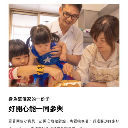
身為這個家的一份子
好開心能一同參與
看著兩個小寶貝一起開心地做甜點，嘴裡嚷嚷著：我還要加好多好