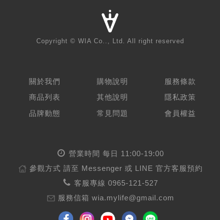
Copyright © WIA Co.., Ltd. All right reserved
關於我們
購物說明
服務條款
商品列表
其他說明
隱私政策
品牌動態
常見問題
會員權益
營業時間 每日 11:00-19:00
參觀方式
請至 Messenger 或 LINE 官方客服預約
客服專線
0965-121-527
服務信箱
wia.mylife@gmail.com