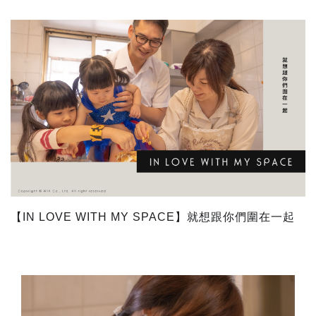
【IN LOVE WITH MY SPACE】就想跟你們圍在一起