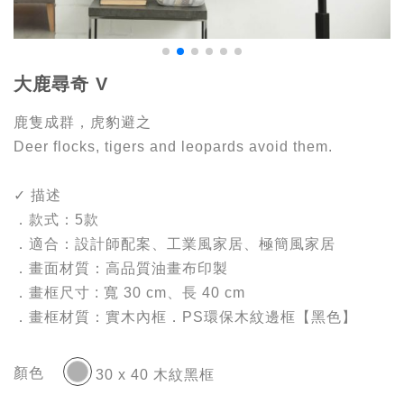
大鹿尋奇 V
鹿隻成群，虎豹避之
Deer flocks, tigers and leopards avoid them.
✓ 描述
．款式：5款
．適合：設計師配案、工業風家居、極簡風家居
．畫面材質：高品質油畫布印製
．畫框尺寸 : 寬 30 cm、長 40 cm
．畫框材質：實木內框．PS環保木紋邊框【黑色】
顏色
30 x 40 木紋黑框